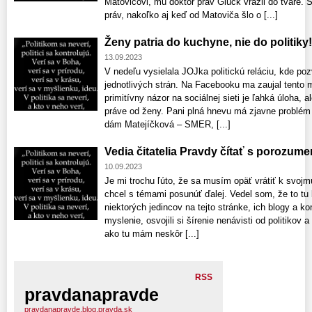
Matovičovi, mu doktor práv Glück vrazil do tváre
práv, nakoľko aj keď od Matoviča šlo o [...]
Ženy patria do kuchyne, nie do politiky!
13.09.2023
V nedeľu vysielala JOJka politickú reláciu, kde po
jednotlivých strán. Na Facebooku ma zaujal tento 
primitívny názor na sociálnej sieti je ľahká úloha, 
práve od ženy. Pani plná hnevu má zjavne problém 
dám Matejíčková – SMER, [...]
Vedia čitatelia Pravdy čítať s porozum
10.09.2023
Je mi trochu ľúto, že sa musím opäť vrátiť k svoj
chcel s témami posunúť ďalej. Vedel som, že to t
niektorých jedincov na tejto stránke, ich blogy a ko
myslenie, osvojili si šírenie nenávisti od politikov 
ako tu mám neskôr [...]
RSS
pravdanapravde
pravdanapravde.blog.pravda.sk