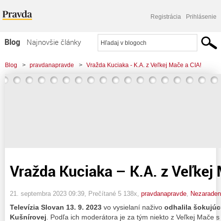
Registrácia
Prihlásenie
Blog
Najnovšie články
Najčítanejšie články
Blog
>
pravdanapravde
>
Vražda Kuciaka - K.A. z Veľkej Mače a CIA!
Najkomentovanejšie články
Zoznam blogov
Komerčné blogy
Vražda Kuciaka – K.A. z Veľkej 
21. septembra 2023 09:39
, Prečítané 5 138x,
pravdanapravde
,
Nezarade
Televízia Slovan 13. 9. 2023
vo vysielaní naživo
odhalila šokujú
Kušnírovej
. Podľa ich moderátora je za tým niekto z Veľkej Mače s