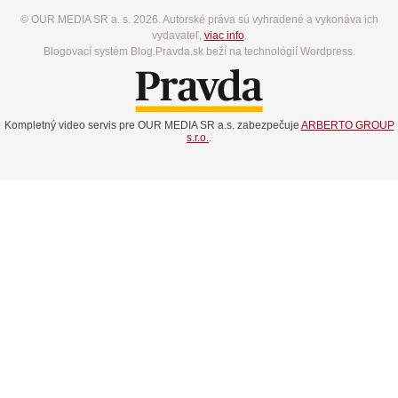
© OUR MEDIA SR a. s. 2026. Autorské práva sú vyhradené a vykonáva ich
vydavateľ,
viac info
.
Blogovací systém Blog.Pravda.sk beží na technológií Wordpress.
Kompletný video servis pre OUR MEDIA SR a.s. zabezpečuje
ARBERTO GROUP
s.r.o.
.