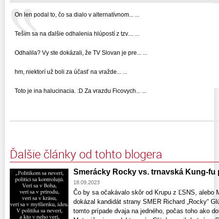
On len podal to, čo sa dialo v alternatívnom... ...
Teším sa na ďalšie odhalenia hlúpostí z tzv.... ...
Odhalila? Vy ste dokázali, že TV Slovan je pre... ...
hm, niektorí už boli za účasť na vražde... ...
Toto je ina halucinacia. :D Za vrazdu Ficovych... ...
Ďalšie články od tohto blogera
Smerácky Rocky vs. trnavská Kung-fu
18.09.2023
Čo by sa očakávalo skôr od Krupu z ĽSNS, alebo 
dokázal kandidát strany SMER Richard „Rocky“ Glüc
tomto prípade dvaja na jedného, počas toho ako dok