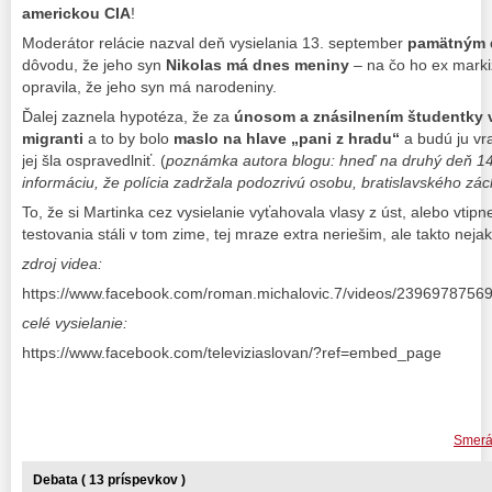
americkou CIA
!
Moderátor relácie nazval deň vysielania 13. september
pamätným 
dôvodu, že jeho syn
Nikolas má dnes meniny
– na čo ho ex mark
opravila, že jeho syn má narodeniny.
Ďalej zaznela hypotéza, že za
únosom a znásilnením študentky v
migranti
a to by bolo
maslo na hlave „pani z hradu“
a budú ju vr
jej šla ospravedlniť. (
poznámka autora blogu: hneď na druhý deň 14.
informáciu, že polícia zadržala podozrivú osobu, bratislavského zá
To, že si Martinka cez vysielanie vyťahovala vlasy z úst, alebo vti
testovania stáli v tom zime, tej mraze extra neriešim, ale takto nej
zdroj videa:
https://www.facebook.com/roman.michalovic.7/videos/2396978756
celé vysielanie:
https://www.facebook.com/televiziaslovan/?ref=embed_page
Smerá
Debata ( 13 príspevkov )