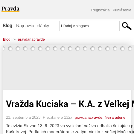
Registrácia
Prihlásenie
Blog
Najnovšie články
Najčítanejšie články
Blog
>
pravdanapravde
Najkomentovanejšie články
Zoznam blogov
Komerčné blogy
Vražda Kuciaka – K.A. z Veľkej 
21. septembra 2023, Prečítané 5 132x,
pravdanapravde
,
Nezaradené
Televízia Slovan 13. 9. 2023 vo vysielaní naživo odhalila šokujúcu 
Kušnírovej. Podľa ich moderátora je za tým niekto z Veľkej Mače s in