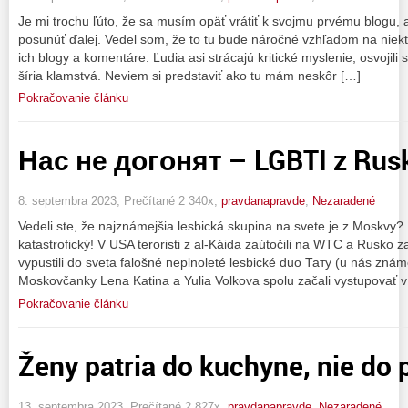
Je mi trochu ľúto, že sa musím opäť vrátiť k svojmu prvému blogu,
posunúť ďalej. Vedel som, že to tu bude náročné vzhľadom na niekto
ich blogy a komentáre. Ľudia asi strácajú kritické myslenie, osvojili s
šíria klamstvá. Neviem si predstaviť ako tu mám neskôr […]
Pokračovanie článku
Нас не догонят – LGBTI z Rus
8. septembra 2023, Prečítané 2 340x,
pravdanapravde
,
Nezaradené
Vedeli ste, že najznámejšia lesbická skupina na svete je z Moskvy?
katastrofický! V USA teroristi z al-Káida zaútočili na WTC a Rusko z
vypustili do sveta falošné neplnoleté lesbické duo Тату (u nás znám
Moskovčanky Lena Katina a Yulia Volkova spolu začali vystupovať v
Pokračovanie článku
Ženy patria do kuchyne, nie do p
13. septembra 2023, Prečítané 2 827x,
pravdanapravde
,
Nezaradené