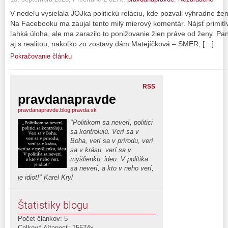
V nedeľu vysielala JOJka politickú reláciu, kde pozvali výhradne žen
Na Facebooku ma zaujal tento milý mierový komentár. Nájsť primitívn
ľahká úloha, ale ma zarazilo to ponižovanie žien práve od ženy. P
aj s realitou, nakoľko zo zostavy dám Matejíčková – SMER, […]
Pokračovanie článku
RSS
pravdanapravde
pravdanapravde.blog.pravda.sk
"Politikom sa neverí, politici
sa kontrolujú. Verí sa v
Boha, verí sa v prírodu, verí
sa v krásu, verí sa v
myšlienku, ideu. V politika
sa neverí, a kto v neho verí,
je idiot!" Karel Kryl
Štatistiky blogu
Počet článkov: 5
Celková čítanosť: 15574x