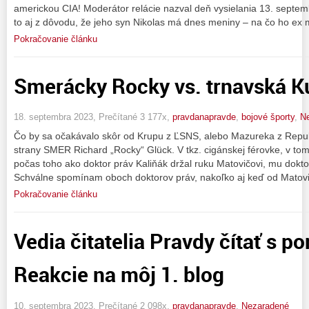
americkou CIA! Moderátor relácie nazval deň vysielania 13. sept
to aj z dôvodu, že jeho syn Nikolas má dnes meniny – na čo ho ex 
Pokračovanie článku
Smerácky Rocky vs. trnavská K
18. septembra 2023, Prečítané 3 177x,
pravdanapravde
,
bojové športy
,
N
Čo by sa očakávalo skôr od Krupu z ĽSNS, alebo Mazureka z Repub
strany SMER Richard „Rocky“ Glück. V tkz. cigánskej férovke, v to
počas toho ako doktor práv Kaliňák držal ruku Matovičovi, mu doktor
Schválne spomínam oboch doktorov práv, nakoľko aj keď od Matovi
Pokračovanie článku
Vedia čitatelia Pravdy čítať s 
Reakcie na môj 1. blog
10. septembra 2023, Prečítané 2 098x,
pravdanapravde
,
Nezaradené