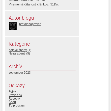
Priemerná čítanosť článkov: 3115x
Autor blogu
pravdanapravde
Kategórie
bojové športy
(1)
Nezaradené
(5)
Archív
september 2023
Odkazy
Fotky
Pravda.sk
Recepty
Šport
TV program