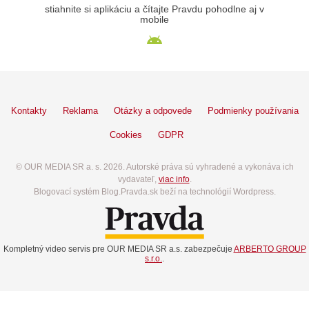
stiahnite si aplikáciu a čítajte Pravdu pohodlne aj v
mobile
Kontakty
Reklama
Otázky a odpovede
Podmienky používania
Cookies
GDPR
© OUR MEDIA SR a. s. 2026. Autorské práva sú vyhradené a vykonáva ich
vydavateľ,
viac info
.
Blogovací systém Blog.Pravda.sk beží na technológií Wordpress.
Kompletný video servis pre OUR MEDIA SR a.s. zabezpečuje
ARBERTO GROUP
s.r.o.
.